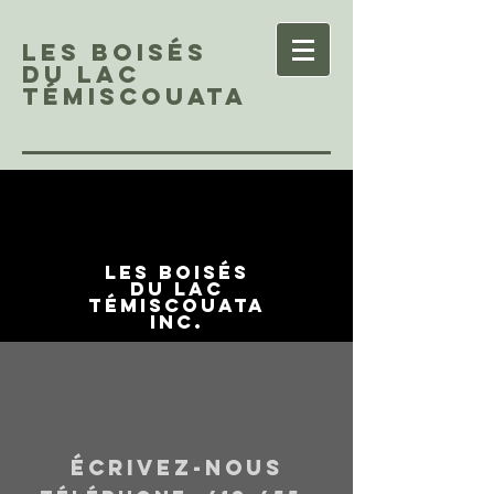
Les Boisés
du Lac
Témiscouata
LES BOISÉS
DU LAC
TÉMISCOUATA
inc.
ÉCRIVEZ-NOUS