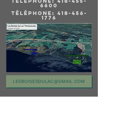
Téléphone:
418-455-
6600
Téléphone:
418-456-
1776
LESBOISESDULAC@GMAIL.COM
DU PROPRIO